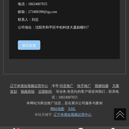
电话：
18624007655
邮箱：273406390@qq.com
联系人：刘总
公司地址：沈阳市和平区中铝科技大厦副楼617
留言反馈
辽宁米搜短视频运营中心
,专营
抖音推广
快手推广
视频拍摄
方案
策划
视频剪辑
后期制作
等业务,有意向的客户请咨询我们，联系电
话：18624007655
本网站为商业推广信息，旨在展示公司服务与案例
网站地图
XML
本站关键字:
辽宁米搜短视频运营中心