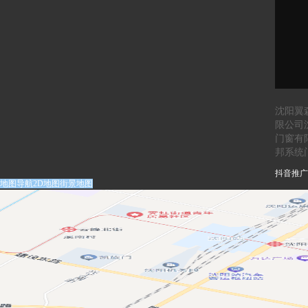
沈阳翼
限公司
门窗有
邦系统
抖音推广
地图导航
2D地图
街景地图