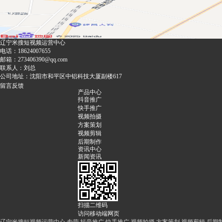
辽宁米搜短视频运营中心
电话：
18624007655
邮箱：273406390@qq.com
联系人：刘总
公司地址：沈阳市和平区中铝科技大厦副楼617
留言反馈
产品中心
抖音推广
快手推广
视频拍摄
方案策划
视频剪辑
后期制作
资讯中心
新闻资讯
扫描二维码
访问移动端网页